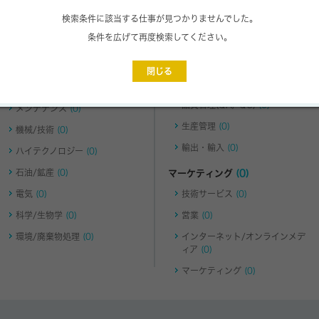
検索条件に該当する仕事が見つかりませんでした。
農業/林業
(0)
生産
(0)
条件を広げて再度検索してください。
食品
(0)
検査
(0)
バイオメディカル
(0)
生産管理
(0)
閉じる
販売
(0)
技術
(0)
品質管理(QA/ QC)
(0)
メンテナンス
(0)
生産管理
(0)
機械/技術
(0)
輸出・輸入
(0)
ハイテクノロジー
(0)
石油/鉱産
(0)
マーケティング
(0)
電気
(0)
技術サービス
(0)
科学/生物学
(0)
営業
(0)
環境/廃棄物処理
(0)
インターネット/オンラインメデ
ィア
(0)
マーケティング
(0)