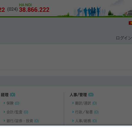
ログイン
経理
(0)
人事/管理
(0)
保険
(0)
翻訳/通訳
(0)
会計/監査
(0)
行政／秘書
(0)
銀行/証券・投資
(0)
人事/総務
(0)
マネジメント
(0)
科学
(0)