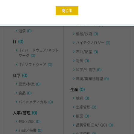
法務
(0)
銀行/証券・投資
(0)
閉じる
コンサルティング
(0)
技術
(0)
運送/倉庫管理
(0)
メンテナンス
(0)
通信
(0)
機械/技術
(0)
IT
(0)
ハイテクノロジー
(0)
IT/ ハードウェア/ネット
石油/鉱産
(0)
ワーク
(0)
電気
(0)
IT/ ソフトウェア
(0)
科学/生物学
(0)
科学
(0)
環境/廃棄物処理
(0)
農業/林業
(0)
生産
(0)
食品
(0)
検査
(0)
バイオメディカル
(0)
生産管理
(0)
人事/管理
(0)
販売
(0)
翻訳/通訳
(0)
品質管理(QA/ QC)
(0)
行政／秘書
(0)
生産管理
(0)