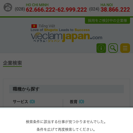
採用をご検討中の企業様
Tiếng Việt
Tog
navi
企業検索
職種から探す
サービス
(0)
教育
(0)
サービス
(0)
経理
(0)
旅行
(0)
保険
(0)
検索条件に該当する仕事が見つかりませんでした。
レストラン・ホテル
(0)
会計/監査
(0)
条件を広げて再度検索してください。