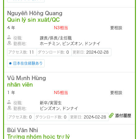
Nguyễn Hồng Quang
Quản lý sản xuất/QC
4 年
N3相当
要相談
役職:
課長/係長/主任職
勤務地:
ホーチミン, ビンズオン, ドンナイ
アクセス数:
11
ダウンロード数:
0
更新日:
2024-02-28
日本在住経験あり
Vũ Mạnh Hùng
nhân viên
1 年
N5相当
要相談
役職:
新卒/実習生
勤務地:
ビンズオン, ドンナイ
添付履歴
アクセス数:
0
ダウンロード数:
0
更新日:
2024-02-28
Bùi Văn Nhi
Trưởng nhóm hoặc trợ lý