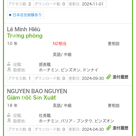
アクセス数:
2
ダウンロード数:
0
更新日:
2024-11-01
日本在住経験あり
Lê Minh Hiếu
Trưởng phòng
10 年
N2相当
要相談
英語/ 中級
役職:
部長職
勤務地:
ホーチミン, ビンズオン, ドンナイ
添付履歴
アクセス数:
1
ダウンロード数:
0
更新日:
2024-09-30
NGUYEN BAO NGUYEN
Giám Đốc Sản Xuất
18 年
英語/ 中級
要相談
役職:
社長職
勤務地:
ホーチミン, バリア - ブンタウ, ビンズオン
添付履歴
アクセス数:
0
ダウンロード数:
0
更新日:
2024-04-30