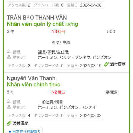
アクセス数:
2
ダウンロード数:
0
更新日:
2024-04-08
TRẦN BẢO THANH VÂN
Nhân viên quản lý chất lượng
3 年
N3相当
500
英語/ 中級
役職:
課長/係長/主任職
勤務地:
ホーチミン, バリア - ブンタウ, ビンズオン
添付履歴
アクセス数:
2
ダウンロード数:
0
更新日:
2024-03-19
Nguyễn Văn Thanh
Nhân viên chính thức
5 年
N2相当
要相談
役職:
一般社員/職員
勤務地:
ホーチミン, ビンズオン, ドンナイ
アクセス数:
4
ダウンロード数:
0
更新日:
2024-03-02
添付履歴
日本在住経験あり