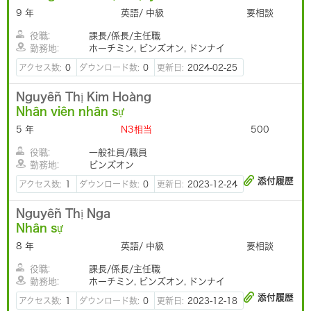
9 年
英語/ 中級
要相談
役職:
課長/係長/主任職
勤務地:
ホーチミン, ビンズオン, ドンナイ
アクセス数:
0
ダウンロード数:
0
更新日:
2024-02-25
Nguyễn Thị Kim Hoàng
Nhân viên nhân sự
5 年
N3相当
500
役職:
一般社員/職員
勤務地:
ビンズオン
添付履歴
アクセス数:
1
ダウンロード数:
0
更新日:
2023-12-24
Nguyễn Thị Nga
Nhân sự
8 年
英語/ 中級
要相談
役職:
課長/係長/主任職
勤務地:
ホーチミン, ビンズオン, ドンナイ
添付履歴
アクセス数:
1
ダウンロード数:
0
更新日:
2023-12-18