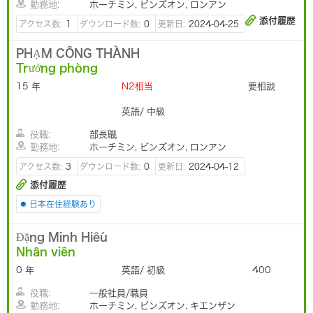
勤務地:
ホーチミン, ビンズオン, ロンアン
添付履歴
アクセス数:
1
ダウンロード数:
0
更新日:
2024-04-25
PHẠM CÔNG THÀNH
Trưởng phòng
15 年
N2相当
要相談
英語/ 中級
役職:
部長職
勤務地:
ホーチミン, ビンズオン, ロンアン
アクセス数:
3
ダウンロード数:
0
更新日:
2024-04-12
添付履歴
日本在住経験あり
Đặng Minh Hiếu
Nhân viên
0 年
英語/ 初級
400
役職:
一般社員/職員
勤務地:
ホーチミン, ビンズオン, キエンザン