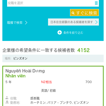
役職を選択
役職を選択
すぐに検索
日本在住経験のある候補者を探す
職種で検索
条件を絞り込む
企業様の希望条件に一致する候補者数
4152
場所:
ビンズオン
Nguyễn Hoài Dương
Nhân viên
5 年
N2相当
700
英語/ 初級
役職:
部長職
勤務地:
ホーチミン, バリア - ブンタウ, ビンズオン