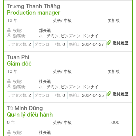
Trương Thanh Thắng
Production manager
12 年
英語/ 中級
要相談
役職:
部長職
勤務地:
ホーチミン, ビンズオン, ドンナイ
添付履歴
アクセス数:
2
ダウンロード数:
0
更新日:
2024-04-27
Tuan Phi
Giám đốc
10 年
英語/ 中級
要相談
役職:
社長職
勤務地:
ホーチミン, ビンズオン, ドンナイ
添付履歴
アクセス数:
2
ダウンロード数:
0
更新日:
2024-04-25
Từ Minh Dũng
Quản lý điều hành
0 年
英語/ 中級
1,000
役職:
社長職